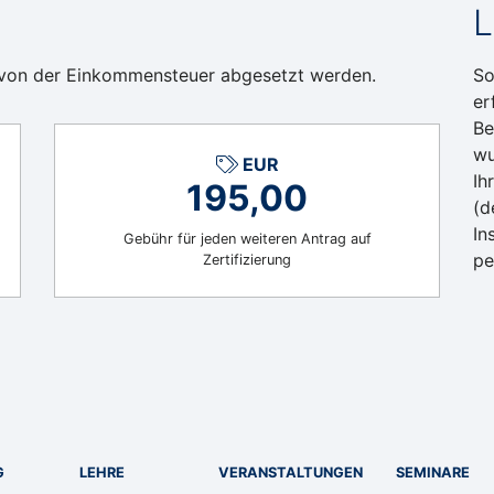
L
 von der Einkommensteuer abgesetzt werden.
So
er
Be
wu
EUR
Ih
195,00
(d
In
Gebühr für jeden weiteren Antrag auf
pe
Zertifizierung
G
LEHRE
VERANSTALTUNGEN
SEMINARE